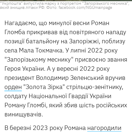
"Укрпошта" випустила марку з портретом "Запорізького месника",
який знищив літаки РФ. Фото: facebook.com/NGUmainpage
Нагадаємо, що минулої весни Роман
Гломба прикривав від повітряного нападу
позиції батальйону на Запоріжжі, поблизу
села Мала Токмачка. У липні 2022 року
"Запорізькому меснику" присвоєно звання
Героя України. А у вересні 2022 року
президент Володимир Зеленський вручив
орден
"Золота Зірка" стрільцю-зенітнику,
солдату Національної Гвардії України
Роману Гломбі, який збив шість російських
винищувачів.
В березні 2023 року Романа
нагородили