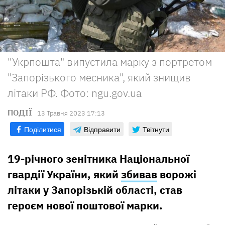
"Укрпошта" випустила марку з портретом
"Запорізького месника", який знищив
літаки РФ. Фото: ngu.gov.ua
ПОДІЇ
13 Травня 2023 17:13
Поділитися
Відправити
Твітнути
19-річного зенітника Національної
гвардії України, який
збивав
ворожі
літаки у Запорізькій області, став
героєм нової поштової марки.