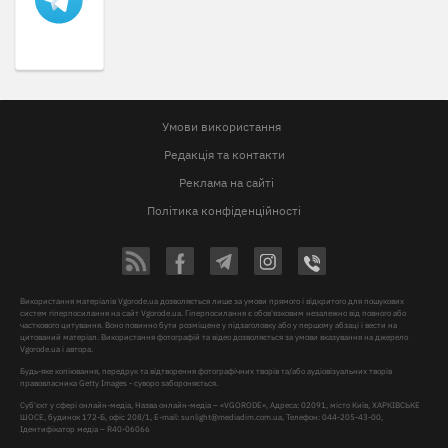
Умови використання
Редакція та контакти
Реклама на сайті
Політика конфіденційності
Використання матеріалів Vgorode.ua дозволяється лише за умови прямого і відкритого для пошукових
систем гіперпосилання на сайт Vgorode.ua. Гіперпосилання є обов'язковим незалежно від повного або
часткового цитування. Воно повинно бути розміщене у підзаголовку або у першому абзаці і вести на
цитований матеріал. Використання фотографій та відео дозволяється за умови вказування на джерело
Vgorode.ua і автора.
Будь-яке копіювання, передрук та відтворення фотографічних творів та/або аудіовізуальних творів
правовласника Getty Images - суворо забороняється.
Суб'єкт у сфері онлайн-медіа, Назва онлайн-медіа – «VGORODE», Адреса: 02091, місто Київ, ХАРКІВСЬКЕ
ШОСЕ, будинок 172-Б, офіс 208/1, E-mail:
sunlight@mediadim.com.ua
, Телефон: 044-205-43-00,
Ідентифікатор медіа – R40-06066