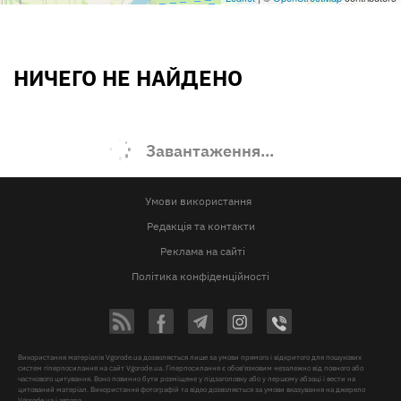
НИЧЕГО НЕ НАЙДЕНО
Завантаження...
Умови використання
Редакція та контакти
Реклама на сайті
Політика конфіденційності
Використання матеріалів Vgorode.ua дозволяється лише за умови прямого і відкритого для пошукових
систем гіперпосилання на сайт Vgorode.ua. Гіперпосилання є обов'язковим незалежно від повного або
часткового цитування. Воно повинно бути розміщене у підзаголовку або у першому абзаці і вести на
цитований матеріал. Використання фотографій та відео дозволяється за умови вказування на джерело
Vgorode.ua і автора.