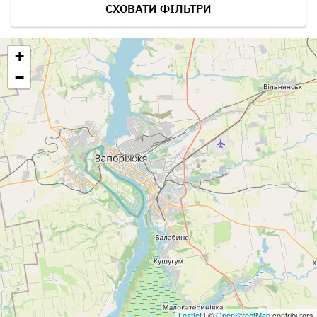
СХОВАТИ ФІЛЬТРИ
+
−
Leaflet
| ©
OpenStreetMap
contributors