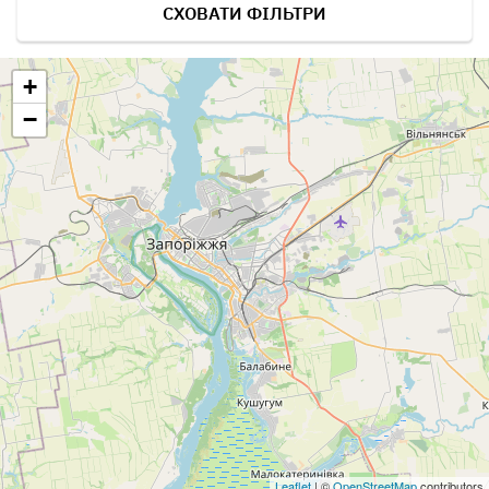
СХОВАТИ ФІЛЬТРИ
+
−
Leaflet
| ©
OpenStreetMap
contributors