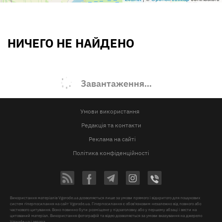
НИЧЕГО НЕ НАЙДЕНО
Завантаження...
Умови використання
Редакція та контакти
Реклама на сайті
Політика конфіденційності
Використання матеріалів Vgorode.ua дозволяється лише за умови прямого і відкритого для пошукових
систем гіперпосилання на сайт Vgorode.ua. Гіперпосилання є обов'язковим незалежно від повного або
часткового цитування. Воно повинно бути розміщене у підзаголовку або у першому абзаці і вести на
цитований матеріал. Використання фотографій та відео дозволяється за умови вказування на джерело
Vgorode.ua і автора.