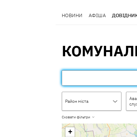
НОВИНИ
АФІША
ДОВІДНИ
КОМУНАЛ
Ава
Район міста
слу
Сховати фільтри
+