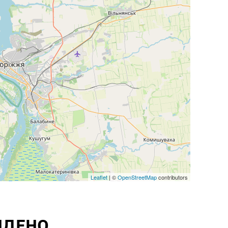
Leaflet
| ©
OpenStreetMap
contributors
ЙДЕНО