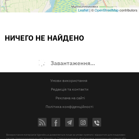
Leaflet
| ©
OpenStreetMap
contributors
НИЧЕГО НЕ НАЙДЕНО
Завантаження...
Умови використання
Редакція та контакти
Реклама на сайті
Політика конфіденційності
Використання матеріалів Vgorode.ua дозволяється лише за умови прямого і відкритого для пошукових
систем гіперпосилання на сайт Vgorode.ua. Гіперпосилання є обов'язковим незалежно від повного або