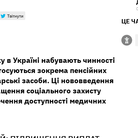
Твітнути
ЦЕ Ч
ку в Україні набувають чинності
тосуються зокрема пенсійних
арські засоби. Ці нововведення
ащення соціального захисту
ечення доступності медичних