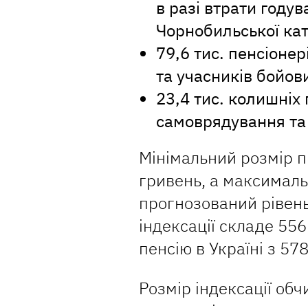
в разі втрати году
Чорнобильської ка
79,6 тис. пенсіонер
та учасників бойови
23,4 тис. колишніх 
самоврядування та
Мінімальний розмір 
гривень, а максималь
прогнозований рівень
індексації складе 55
пенсію в Україні з 57
Розмір індексації обч