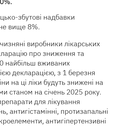
10%.
цько-збутові надбавки
не вище 8%.
ітчизняні виробники лікарських
кларацію про зниження та
100 найбільш вживаних
цією декларацією, з 1 березня
іни на ці ліки будуть знижені на
ми станом на січень 2025 року.
препарати для лікування
ь, антигістамінні, протизапальні
ікроелементи, антигіпертензивні