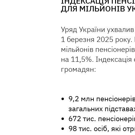
ІНДЕКСАЦІЯ ПЕНС
ДЛЯ МІЛЬЙОНІВ У
Уряд України ухвалив
1 березня 2025 року.
мільйонів пенсіонері
на 11,5%. Індексація 
громадян:
9,2 млн пенсіонері
загальних підстава
672 тис. пенсіонері
98 тис. осіб, які от