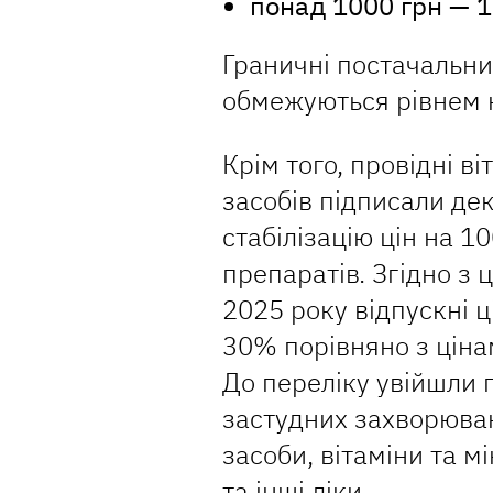
понад 1000 грн — 
Граничні постачальни
обмежуються рівнем 
Крім того, провідні в
засобів підписали де
стабілізацію цін на 
препаратів. Згідно з 
2025 року відпускні ц
30% порівняно з ціна
До переліку увійшли 
застудних захворюван
засоби, вітаміни та м
та інші ліки.