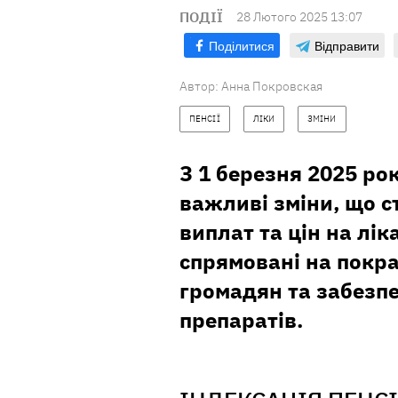
ПОДІЇ
28 Лютого 2025 13:07
Поділитися
Відправити
Автор:
Анна Покровская
ПЕНСІЇ
ЛІКИ
ЗМІНИ
З 1 березня 2025 ро
важливі зміни, що с
виплат та цін на лік
спрямовані на покр
громадян та забезп
препаратів.