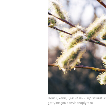
Пенсії, чеки, ціни на ліки: що змінитьс
gettyimages.com/Konoplytska