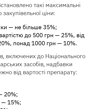
Встановлено такі максимальні
 закупівельної ціни:
іки — не більше 35%;
вартістю до 500 грн — 25%, від
20%, понад 1000 грн — 10%.
ів, включених до Національного
карських засобів, надбавки
жно від вартості препарату:
 — 20%;
н — 15%;