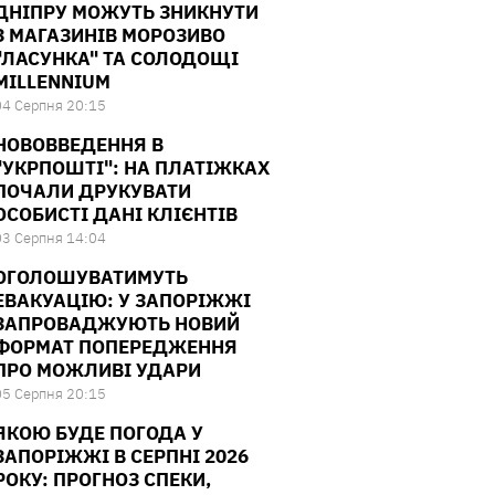
ДНІПРУ МОЖУТЬ ЗНИКНУТИ
З МАГАЗИНІВ МОРОЗИВО
"ЛАСУНКА" ТА СОЛОДОЩІ
MILLENNIUM
04 Серпня 20:15
НОВОВВЕДЕННЯ В
"УКРПОШТІ": НА ПЛАТІЖКАХ
ПОЧАЛИ ДРУКУВАТИ
ОСОБИСТІ ДАНІ КЛІЄНТІВ
03 Серпня 14:04
ОГОЛОШУВАТИМУТЬ
ЕВАКУАЦІЮ: У ЗАПОРІЖЖІ
ЗАПРОВАДЖУЮТЬ НОВИЙ
ФОРМАТ ПОПЕРЕДЖЕННЯ
ПРО МОЖЛИВІ УДАРИ
05 Серпня 20:15
ЯКОЮ БУДЕ ПОГОДА У
ЗАПОРІЖЖІ В СЕРПНІ 2026
РОКУ: ПРОГНОЗ СПЕКИ,