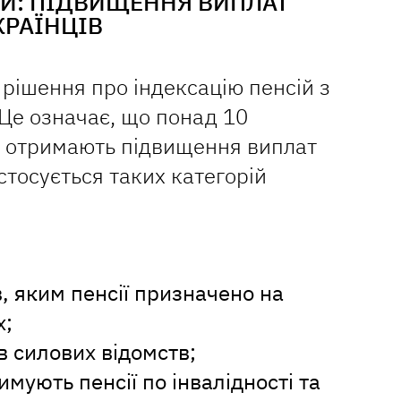
ІЙ: ПІДВИЩЕННЯ ВИПЛАТ
КРАЇНЦІВ
 рішення про індексацію пенсій з
 Це означає, що понад 10
в отримають підвищення виплат
стосується таких категорій
в, яким пенсії призначено на
х;
в силових відомств;
римують пенсії по інвалідності та