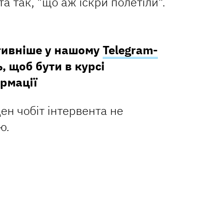
та так, "що аж іскри полетіли".
тивніше у нашому
Telegram-
, щоб бути в курсі
рмації
ен чобіт інтервента не
ю.