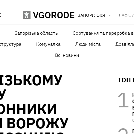
VGORODE
К
Афішу
ЗАПОРІЖЖЯ
Запорізька область
Сортування та переробка в
структура
Комуналка
Люди міста
Дозвілля
Всі новини
ІЗЬКОМУ
ТОП
У
ОННИКИ
 ВОРОЖУ