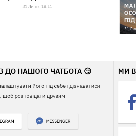
МАТ
31 Липня 18:11
ОСО
ПІД
31 Ли
В ДО НАШОГО ЧАТБОТА 😏
МИ 
налаштувати його під себе і дізнаватися
 щоб розповідати друзям
LEGRAM
MESSENGER