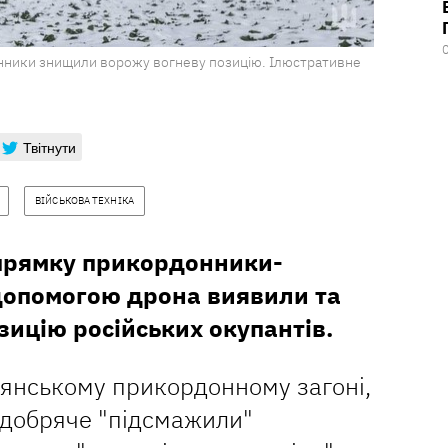
нники знищили ворожу вогневу позицію. Ілюстративне
Твітнути
ВІЙСЬКОВА ТЕХНІКА
прямку прикордонники-
допомогою дрона виявили та
ицію російських окупантів.
дянському прикордонному загоні,
 добряче "підсмажили"