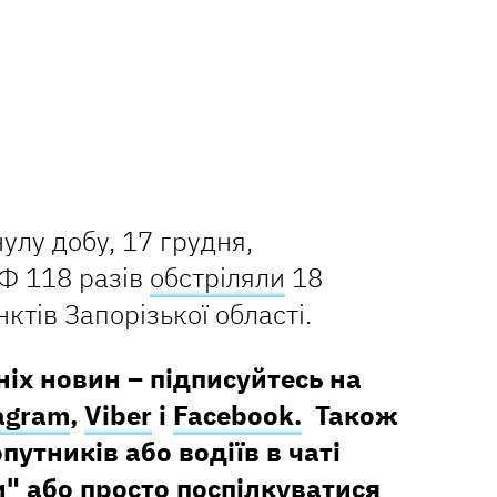
улу добу, 17 грудня,
Ф 118 разів
обстріляли
18
тів Запорізької області.
ніх новин – підписуйтесь на
agram
,
Viber
і
Facebook.
Також
утників або водіїв в чаті
и
" або просто поспілкуватися