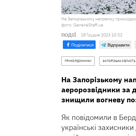
На Запорізькому напрямку прикордо
фото: GeneralStaff.ua
ПОДІЇ
18 Грудня 2023 10:52
Поділитися
Відправити
ПРИКОРДОННИКИ
ЗАПОРІЗЬКА ОБЛАСТЬ
На Запорізькому на
аеророзвідники за 
знищили вогневу поз
Як повідомили в Бер
українські захисники