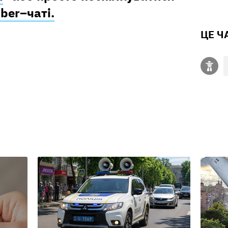
iber–чаті.
ЦЕ Ч