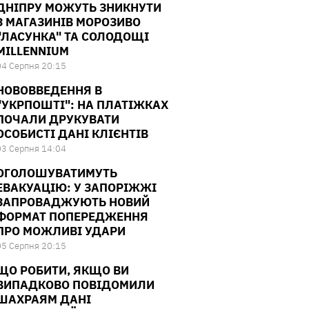
ДНІПРУ МОЖУТЬ ЗНИКНУТИ
З МАГАЗИНІВ МОРОЗИВО
"ЛАСУНКА" ТА СОЛОДОЩІ
MILLENNIUM
04 Серпня 20:15
НОВОВВЕДЕННЯ В
"УКРПОШТІ": НА ПЛАТІЖКАХ
ПОЧАЛИ ДРУКУВАТИ
ОСОБИСТІ ДАНІ КЛІЄНТІВ
03 Серпня 14:04
ОГОЛОШУВАТИМУТЬ
ЕВАКУАЦІЮ: У ЗАПОРІЖЖІ
ЗАПРОВАДЖУЮТЬ НОВИЙ
ФОРМАТ ПОПЕРЕДЖЕННЯ
ПРО МОЖЛИВІ УДАРИ
05 Серпня 20:15
ЩО РОБИТИ, ЯКЩО ВИ
ВИПАДКОВО ПОВІДОМИЛИ
ШАХРАЯМ ДАНІ