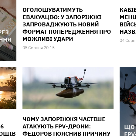
ОГОЛОШУВАТИМУТЬ
КАБІ
ЕВАКУАЦІЮ: У ЗАПОРІЖЖІ
МЕНШ
ЗАПРОВАДЖУЮТЬ НОВИЙ
ВІЙС
ФОРМАТ ПОПЕРЕДЖЕННЯ ПРО
НАЗВ
РЕЗ
МОЖЛИВІ УДАРИ
ЕННЯ
04 Серп
05 Серпня 20:15
ЧОМУ ЗАПОРІЖЖЯ ЧАСТІШЕ
26
АТАКУЮТЬ FPV-ДРОНИ:
ЩО 
ДОЩІВ
ФЕДОРОВ ПОЯСНИВ ПРИЧИНУ
FPV