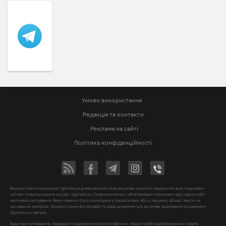
Умови використання
Редакція та контакти
Реклама на сайті
Політика конфіденційності
Використання матеріалів Vgorode.ua дозволяється лише за умови прямого і відкритого для пошукових
систем гіперпосилання на сайт Vgorode.ua. Гіперпосилання є обов'язковим незалежно від повного або
часткового цитування. Воно повинно бути розміщене у підзаголовку або у першому абзаці і вести на
цитований матеріал. Використання фотографій та відео дозволяється за умови вказування на джерело
Vgorode.ua і автора.
Будь-яке копіювання, передрук та відтворення фотографічних творів та/або аудіовізуальних творів