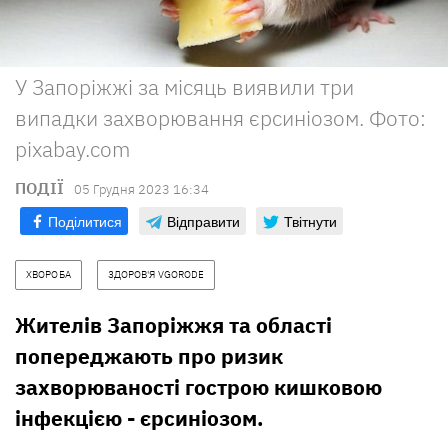
У Запоріжжі за місяць виявили три
випадки захворювання єрсиніозом. Фото:
pixabay.com
ПОДІЇ
05 Грудня 2023 16:34
Поділитися
Відправити
Твітнути
ХВОРОБА
ЗДОРОВ'Я VGORODE
Жителів Запоріжжя та області
попереджають про ризик
захворюваності гострою кишковою
інфекцією - єрсиніозом.