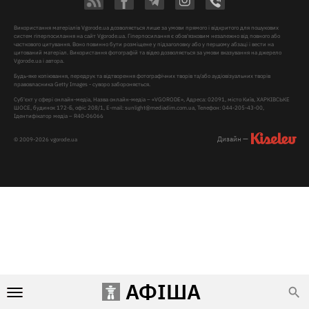
Використання матеріалів Vgorode.ua дозволяється лише за умови прямого і відкритого для пошукових
систем гіперпосилання на сайт Vgorode.ua. Гіперпосилання є обов'язковим незалежно від повного або
часткового цитування. Воно повинно бути розміщене у підзаголовку або у першому абзаці і вести на
цитований матеріал. Використання фотографій та відео дозволяється за умови вказування на джерело
Vgorode.ua і автора.
Будь-яке копіювання, передрук та відтворення фотографічних творів та/або аудіовізуальних творів
правовласника Getty Images - суворо забороняється.
Суб'єкт у сфері онлайн-медіа, Назва онлайн-медіа – «VGORODE», Адреса: 02091, місто Київ, ХАРКІВСЬКЕ
ШОСЕ, будинок 172-Б, офіс 208/1, E-mail:
sunlight@mediadim.com.ua
, Телефон: 044-205-43-00,
Ідентифікатор медіа – R40-06066
Дизайн —
© 2009-2026 vgorode.ua
АФІША