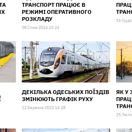
ТА
ТРАНСПОРТ ПРАЦЮЄ В
ПРАЦ
ИХ
РЕЖИМІ ОПЕРАТИВНОГО
ТРАН
РОЗКЛАДУ
16 Груд
08 Сiчня 2024 10:24
ДЕКІЛЬКА ОДЕСЬКИХ ПОЇЗДІВ
ЯК У
Ї
ЗМІНЮЮТЬ ГРАФІК РУХУ
ПРАЦ
ТРАН
12 Березня 2023 14:28
25 Люто