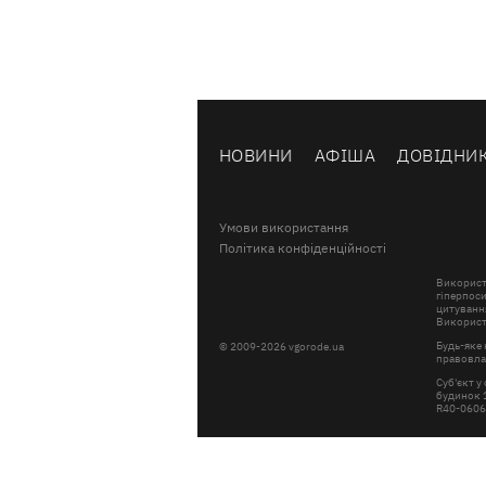
НОВИНИ
АФІША
ДОВІДНИ
Умови використання
Політика конфіденційності
Використ
гіперпоси
цитування
Використа
Будь-яке 
© 2009-2026 vgorode.ua
правовлас
Суб'єкт у
будинок 1
R40-060