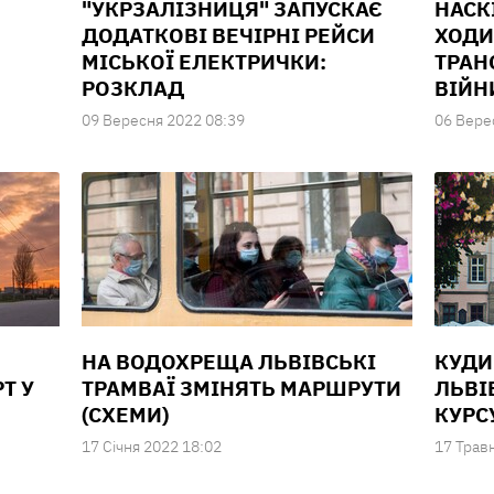
"УКРЗАЛІЗНИЦЯ" ЗАПУСКАЄ
НАСК
ДОДАТКОВІ ВЕЧІРНІ РЕЙСИ
ХОДИ
МІСЬКОЇ ЕЛЕКТРИЧКИ:
ТРАН
РОЗКЛАД
ВІЙН
09 Вересня 2022 08:39
06 Вере
НА ВОДОХРЕЩА ЛЬВІВСЬКІ
КУДИ
Т У
ТРАМВАЇ ЗМІНЯТЬ МАРШРУТИ
ЛЬВІ
(СХЕМИ)
КУРС
17 Сiчня 2022 18:02
17 Трав