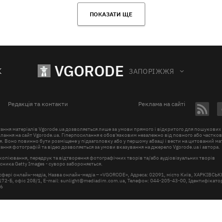
ПОКАЗАТИ ЩЕ
VGORODE
К
ЗАПОРІЖЖЯ
Редакція та контакти
Реклама на сайті
ання матеріалів Vgorode.ua дозволяється лише за умови прямого і відкритого для пошукових
лання на сайт Vgorode.ua. Гіперпосилання є обов'язковим незалежно від повного або частко
. Воно повинно бути розміщене у підзаголовку або у першому абзаці і вести на цитований ма
ння фотографій та відео дозволяється за умови вказування на джерело Vgorode.ua і автора.
копіювання, передрук та відтворення фотографічних творів та/або аудіовізуальних творів
ника Getty Images - суворо забороняється.
 сфері онлайн-медіа, Назва онлайн-медіа – «VGORODE», Адреса: 02091, місто Київ, ХАРКІВСЬ
72-Б, офіс 208/1, E-mail:
sunlight@mediadim.com.ua
, Телефон: 044-205-43-00, Ідентифікатор
66