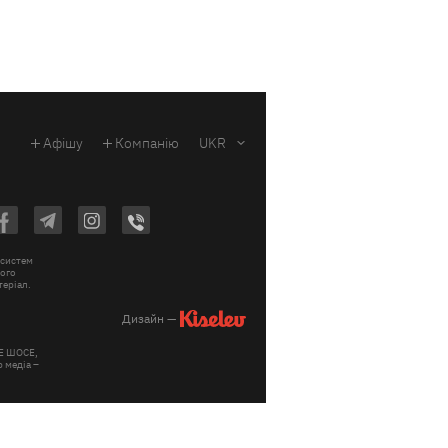
Афішу
Компанію
UKR
 систем
вого
теріал.
Дизайн —
КЕ ШОСЕ,
 медіа –