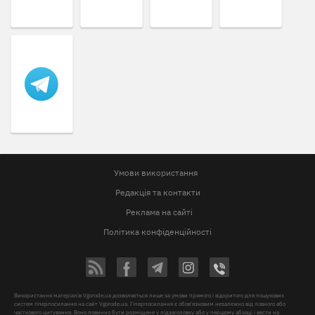
Умови використання
Редакція та контакти
Реклама на сайті
Політика конфіденційності
Використання матеріалів Vgorode.ua дозволяється лише за умови прямого і відкритого для пошукових
систем гіперпосилання на сайт Vgorode.ua. Гіперпосилання є обов'язковим незалежно від повного або
часткового цитування. Воно повинно бути розміщене у підзаголовку або у першому абзаці і вести на