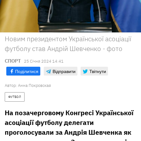
Новим президентом Української асоціації
футболу став Андрій Шевченко - фото
СПОРТ
25 Сiчня 2024 14:41
Поділитися
Відправити
Твітнути
Автор:
Анна Покровская
ФУТБОЛ
На позачерговому Конгресі Української
асоціації футболу делегати
проголосували за Андрія Шевченка як