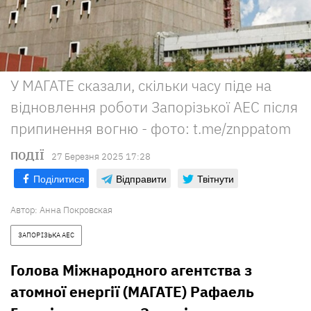
У МАГАТЕ сказали, скільки часу піде на
відновлення роботи Запорізької АЕС після
припинення вогню - фото: t.me/znppatom
ПОДІЇ
27 Березня 2025 17:28
Поділитися
Відправити
Твітнути
Автор:
Анна Покровская
ЗАПОРІЗЬКА АЕС
Голова Міжнародного агентства з
атомної енергії (МАГАТЕ) Рафаель