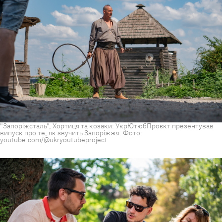
"Запоріжсталь", Хортиця та козаки: УкрЮтюбПроєкт презентував
випуск про те, як звучить Запоріжжя. Фото:
youtube.com/@ukryoutubeproject