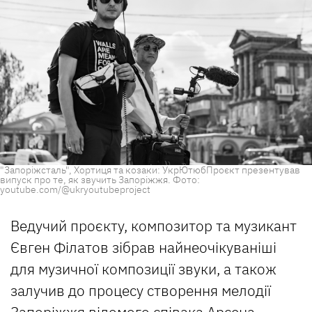
"Запоріжсталь", Хортиця та козаки: УкрЮтюбПроєкт презентував
випуск про те, як звучить Запоріжжя. Фото:
youtube.com/@ukryoutubeproject
Ведучий проєкту, композитор та музикант
Євген Філатов зібрав найнеочікуваніші
для музичної композиції звуки, а також
залучив до процесу створення мелодії