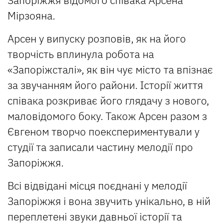
Запоріжжя відомого співака Арсена
Мірзояна.
Арсен у випуску розповів, як на його
творчість вплинула робота на
«Запоріжсталі», як він чує місто та впізнає
за звучанням його райони. Історії життя
співака розкриває його глядачу з нового,
маловідомого боку. Також Арсен разом з
Євгеном творчо поекспериментували у
студії та записали частину мелодії про
Запоріжжя.
Всі відвідані місця поєднані у мелодії
Запоріжжя і вона звучить унікально, в ній
переплетені звуки давньої історії та