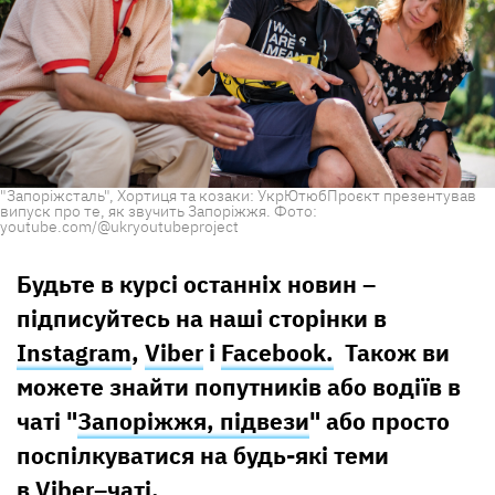
"Запоріжсталь", Хортиця та козаки: УкрЮтюбПроєкт презентував
випуск про те, як звучить Запоріжжя. Фото:
youtube.com/@ukryoutubeproject
Будьте в курсі останніх новин –
підписуйтесь на наші сторінки в
Instagram
,
Viber
і
Facebook.
Також ви
можете знайти попутників або водіїв в
чаті "
Запоріжжя, підвези
" або просто
поспілкуватися на будь-які теми
в
Viber–чаті.