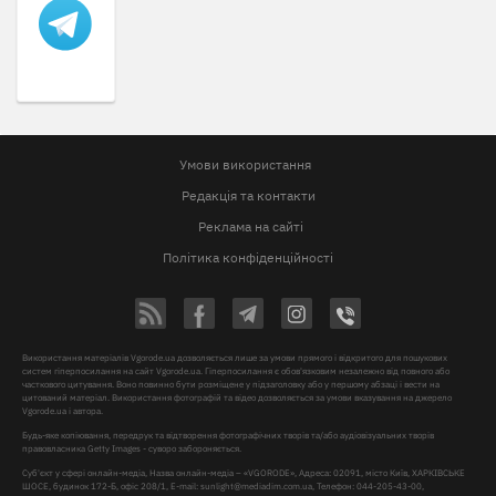
Умови використання
Редакція та контакти
Реклама на сайті
Політика конфіденційності
Використання матеріалів Vgorode.ua дозволяється лише за умови прямого і відкритого для пошукових
систем гіперпосилання на сайт Vgorode.ua. Гіперпосилання є обов'язковим незалежно від повного або
часткового цитування. Воно повинно бути розміщене у підзаголовку або у першому абзаці і вести на
цитований матеріал. Використання фотографій та відео дозволяється за умови вказування на джерело
Vgorode.ua і автора.
Будь-яке копіювання, передрук та відтворення фотографічних творів та/або аудіовізуальних творів
правовласника Getty Images - суворо забороняється.
Суб'єкт у сфері онлайн-медіа, Назва онлайн-медіа – «VGORODE», Адреса: 02091, місто Київ, ХАРКІВСЬКЕ
ШОСЕ, будинок 172-Б, офіс 208/1, E-mail:
sunlight@mediadim.com.ua
, Телефон: 044-205-43-00,