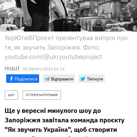
УкрЮтюбПроєкт презентував випуск про
те, як звучить Запоріжжя. Фото:
youtube.com/@ukryoutubeproject
ПОДІЇ
06 Лютого 2024 16:11
Поділитися
Відправити
Твітнути
ШОУ
ІСТОРІЯ ЗАПОРІЖЖЯ
Ще у вересні минулого шоу до
Запоріжжя завітала команда проєкту
"Як звучить Україна", щоб створити