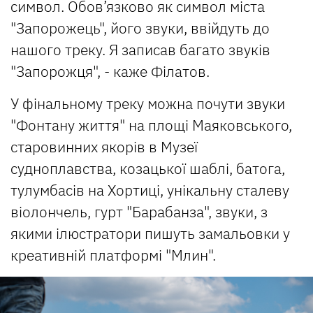
символ. Обов’язково як символ міста
"Запорожець", його звуки, ввійдуть до
нашого треку. Я записав багато звуків
"Запорожця", - каже Філатов.
У фінальному треку можна почути звуки
"Фонтану життя" на площі Маяковського,
старовинних якорів в Музеї
судноплавства, козацької шаблі, батога,
тулумбасів на Хортиці, унікальну сталеву
віолончель, гурт "Барабанза", звуки, з
якими ілюстратори пишуть замальовки у
креативній платформі "Млин".