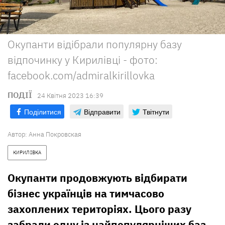
Окупанти відібрали популярну базу
відпочинку у Кирилівці - фото:
facebook.com/admiralkirillovka
ПОДІЇ
24 Квiтня 2023 16:39
Поділитися
Відправити
Твітнути
Автор:
Анна Покровская
КИРИЛІВКА
Окупанти продовжують відбирати
бізнес українців на тимчасово
захоплених територіях. Цього разу
забрали одну із найпопулярніших баз