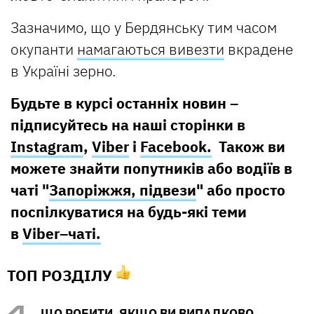
Зазначимо, що у Бердянську тим часом
окупанти
намагаються вивезти
вкрадене
в Україні зерно.
Будьте в курсі останніх новин –
підписуйтесь на наші сторінки в
Instagram
,
Viber
і
Facebook.
Також ви
можете знайти попутників або водіїв в
чаті "
Запоріжжя, підвези
" або просто
поспілкуватися на будь-які теми
в
Viber–чаті.
ТОП РОЗДІЛУ
ЩО РОБИТИ, ЯКЩО ВИ ВИПАДКОВО