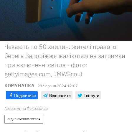
Чекають по 50 хвилин: жителі правого
берега Запоріжжя жаліються на затримки
при включенні світла - фото:
gettyimages.com, JMWScout
КОМУНАЛКА
28 Червня 2024 12:07
Поділитися
Відправити
Твітнути
Автор:
Анна Покровская
ВІДКЛЮЧЕННЯ СВІТЛА