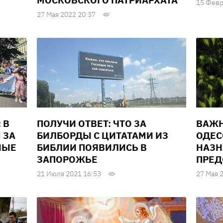
МОСКОВСКОГО ПАТРИАРХАТА
15 Февр
27 Мая 2022 20:37
 В
ПОЛУЧИ ОТВЕТ: ЧТО ЗА
ВАЖН
 ЗА
БИЛБОРДЫ С ЦИТАТАМИ ИЗ
ОДЕС
НЫЕ
БИБЛИИ ПОЯВИЛИСЬ В
НАЗН
ЗАПОРОЖЬЕ
ПРЕД
21 Июля 2021 16:53
27 Мая 