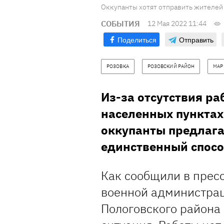
Оккупанты хотят отправить жителей 
СОБЫТИЯ
12 Мая 2022 11:44
Поделиться
Отправить
РОЗОВКА
РОЗОВСКИЙ РАЙОН
МАР
Из-за отсутствия р
населенных пунктах
оккупанты предлаг
единственный спосо
Как сообщили в прес
военной администрац
Пологовского района