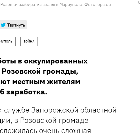
Розовки разбирать завалы в Мариуполе. Фото: epa.eu
Твитнуть
ИУПОЛЬ
ВОЙНА
аботы в оккупированных
 Розовской громады,
ают местным жителям
б заработка.
с-службе Запорожской областной
ии, в Розовской громаде
 сложилась очень сложная