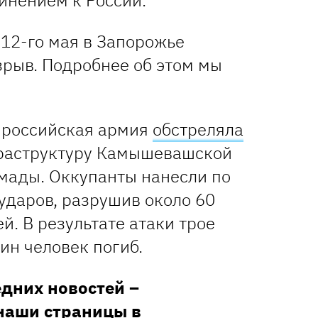
нением к России.
 12-го мая в Запорожье
зрыв. Подробнее об этом мы
о российская армия
обстреляла
раструктуру Камышевашской
мады. Оккупанты нанесли по
ударов, разрушив около 60
. В результате атаки трое
ин человек погиб.
едних новостей –
наши страницы в