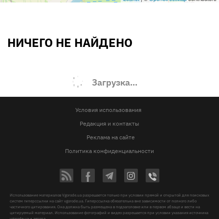
НИЧЕГО НЕ НАЙДЕНО
Загрузка...
Условия использования
Редакция и контакты
Реклама на сайте
Политика конфиденциальности
Использование материалов Vgorode.ua разрешается только при условии прямой и открытой для поисковых
систем гиперссылки на сайт vgorode.ua. Гиперссылка обязательна вне зависимости от полного либо
частичного цитирования. Она должна быть размещена в подзаголовке или в первом абзаце и вести на
цитируемый материал. Использование фотографий и видео разрешается при условии указания источника
vgorode.ua и автора.