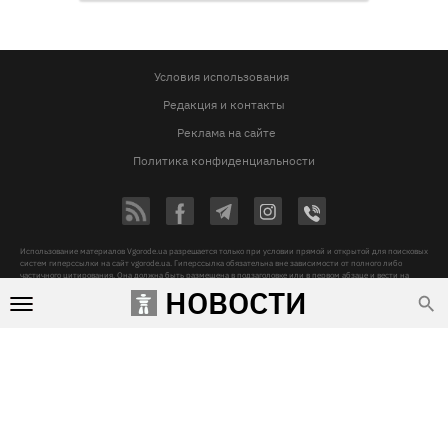
Условия использования
Редакция и контакты
Реклама на сайте
Политика конфиденциальности
Использование материалов Vgorode.ua разрешается только при условии прямой и открытой для поисковых
систем гиперссылки на сайт vgorode.ua. Гиперссылка обязательна вне зависимости от полного либо
частичного цитирования. Она должна быть размещена в подзаголовке или в первом абзаце и вести на
цитируемый материал. Использование фотографий и видео разрешается при условии указания источника
НОВОСТИ
vgorode.ua и автора.
Любое копирование, перепечатка и воспроизведение фотографических произведений и/или
аудиовизуальных произведений правообладателя Getty Images – строго запрещается.
Субъект в сфере онлайн-медиа, Название онлайн-медиа - «VGORODE», Адрес: 02091, місто Київ,
ХАРКІВСЬКЕ ШОСЕ, будинок 172-Б, офіс 208/1, E-mail:
sunlight@mediadim.com.ua
, Телефон: 044-205-43-
00, Идентификатор медиа - R40-06066
Дизайн —
© 2009-2026 vgorode.ua