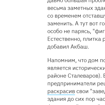
давно большая пробле
весьма заметных зда
со временем отставш
заменить. А тут вот 
особо не парясь, "фиг
Естественно, плитка 
добавил Акбаш.
Напомним, что дом п
является исторически
районе Сталеваров).
предприниматели реш
раскрасив
свои "заве
здания до сих пор ча