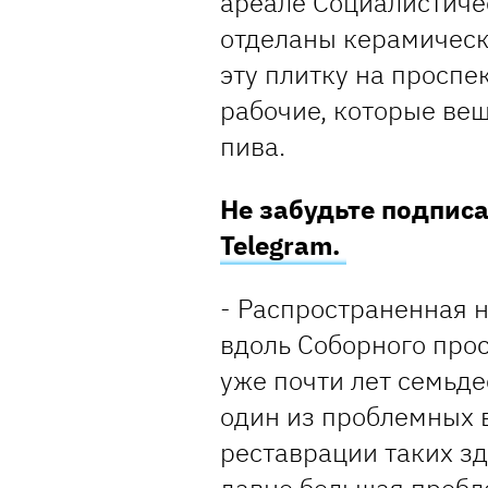
ареале Социалистичес
отделаны керамическо
эту плитку на проспе
рабочие, которые ве
пива.
Не забудьте подпис
Telegram.
- Распространенная 
вдоль Соборного прос
уже почти лет семьде
один из проблемных 
реставрации таких з