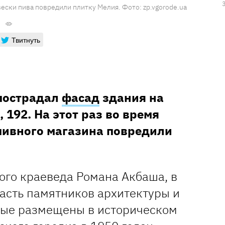
ески пива повредили плитку Мелия. Фото: zp.vgorode.ua
Твитнуть
пострадал
фасад
здания на
 192. На этот раз во время
пивного магазина повредили
го краеведа Романа Акбаша, в
асть памятников архитектуры и
рые размещены в историческом