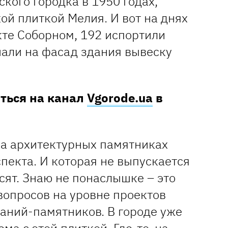
кого городка в 1950 годах,
й плиткой Мелия. И вот на днях
кте Соборном, 192 испортили
шали на фасад здания вывеску
аться на канал
Vgorode.ua
в
на архитектурных памятниках
пекта. И которая не выпускается
сят. Знаю не понаслышке – это
вопросов на уровне проектов
даний-памятников. В городе уже