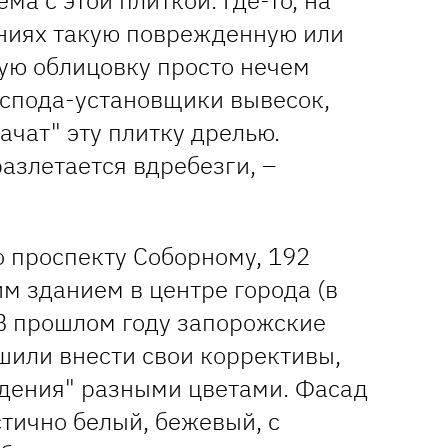
ма с этой плиткой. Где-то, на
ниях такую поврежденную или
ую облицовку просто нечем
господа-установщики вывесок,
ачат" эту плитку дрелью.
разлетается вдребезги, –
о проспекту Соборному, 192
м зданием в центре города (в
 В прошлом году запорожские
или внести свои коррективы,
дения" разными цветами. Фасад
стично белый, бежевый, с