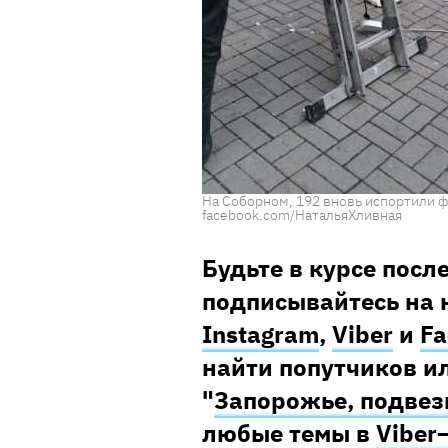
На Соборном, 192 вновь испортили ф
facebook.com/НатальяХливная
Будьте в курсе посл
подписывайтесь на 
Instagram
,
Viber
и
Fa
найти попутчиков ил
"
Запорожье, подвез
любые темы в
Viber