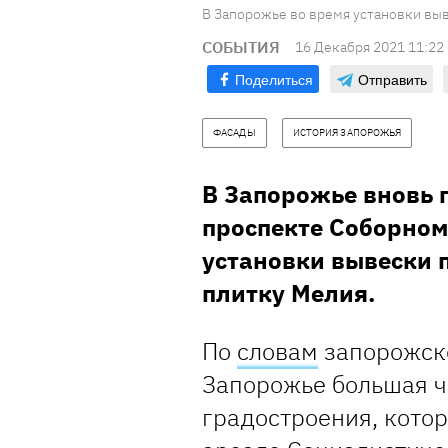
В Запорожье во время установки выв
СОБЫТИЯ
16 Декабря 2021 11:22
Поделиться
Отправить
ФАСАДЫ
ИСТОРИЯ ЗАПОРОЖЬЯ
В Запорожье вновь 
проспекте Соборном,
установки вывески 
плитку Мелия.
По
словам
запорожско
Запорожье большая ч
градостроения, кото