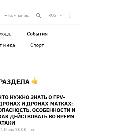
Компанию
RUS
ходів
События
г и еда
Спорт
 РАЗДЕЛА
ЧТО НУЖНО ЗНАТЬ О FPV-
ДРОНАХ И ДРОНАХ-МАТКАХ:
ОПАСНОСТЬ, ОСОБЕННОСТИ И
КАК ДЕЙСТВОВАТЬ ВО ВРЕМЯ
АТАКИ
31 Июля 18:08