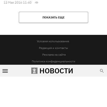
12 Мая 2016 11:40
ПОКАЗАТЬ ЕЩЕ
Условия использования
Редакция и контакты
Реклама на сайте
Политика конфиденциальности
НОВОСТИ
Использование материалов Vgorode.ua разрешается только при условии прямой и открытой для поисковых
систем гиперссылки на сайт vgorode.ua. Гиперссылка обязательна вне зависимости от полного либо
частичного цитирования. Она должна быть размещена в подзаголовке или в первом абзаце и вести на
цитируемый материал. Использование фотографий и видео разрешается при условии указания источника
vgorode.ua и автора.
Любое копирование, перепечатка и воспроизведение фотографических произведений и/или
аудиовизуальных произведений правообладателя Getty Images – строго запрещается.