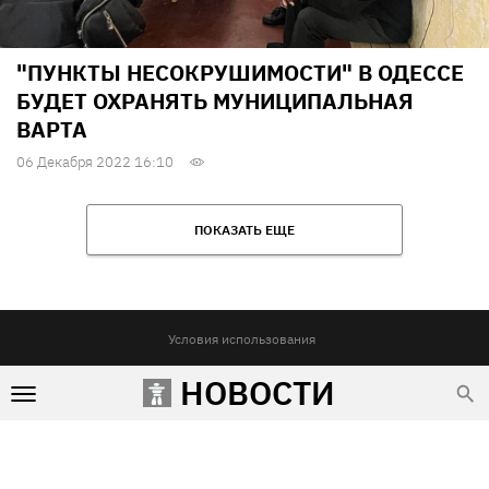
"ПУНКТЫ НЕСОКРУШИМОСТИ" В ОДЕССЕ
БУДЕТ ОХРАНЯТЬ МУНИЦИПАЛЬНАЯ
ВАРТА
06 Декабря 2022 16:10
ПОКАЗАТЬ ЕЩЕ
Условия использования
Редакция и контакты
НОВОСТИ
Реклама на сайте
Политика конфиденциальности