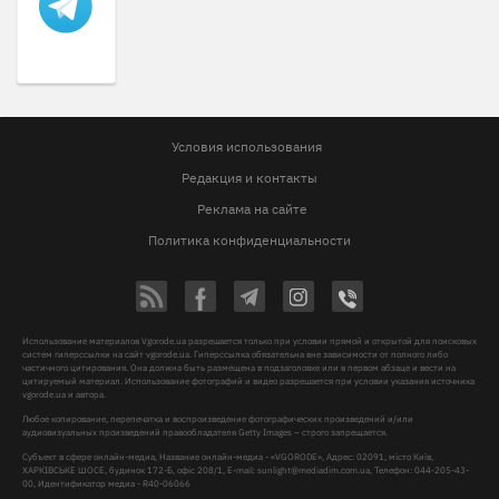
Условия использования
Редакция и контакты
Реклама на сайте
Политика конфиденциальности
Использование материалов Vgorode.ua разрешается только при условии прямой и открытой для поисковых
систем гиперссылки на сайт vgorode.ua. Гиперссылка обязательна вне зависимости от полного либо
частичного цитирования. Она должна быть размещена в подзаголовке или в первом абзаце и вести на
цитируемый материал. Использование фотографий и видео разрешается при условии указания источника
vgorode.ua и автора.
Любое копирование, перепечатка и воспроизведение фотографических произведений и/или
аудиовизуальных произведений правообладателя Getty Images – строго запрещается.
Субъект в сфере онлайн-медиа, Название онлайн-медиа - «VGORODE», Адрес: 02091, місто Київ,
ХАРКІВСЬКЕ ШОСЕ, будинок 172-Б, офіс 208/1, E-mail:
sunlight@mediadim.com.ua
, Телефон: 044-205-43-
00, Идентификатор медиа - R40-06066