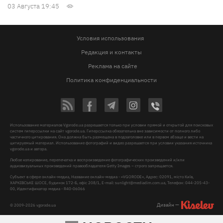
03 Августа 19:45
Условия использования
Редакция и контакты
Реклама на сайте
Политика конфиденциальности
Использование материалов Vgorode.ua разрешается только при условии прямой и открытой для поисковых
систем гиперссылки на сайт vgorode.ua. Гиперссылка обязательна вне зависимости от полного либо
частичного цитирования. Она должна быть размещена в подзаголовке или в первом абзаце и вести на
цитируемый материал. Использование фотографий и видео разрешается при условии указания источника
vgorode.ua и автора.
Любое копирование, перепечатка и воспроизведение фотографических произведений и/или
аудиовизуальных произведений правообладателя Getty Images – строго запрещается.
Субъект в сфере онлайн-медиа, Название онлайн-медиа - «VGORODE», Адрес: 02091, місто Київ,
ХАРКІВСЬКЕ ШОСЕ, будинок 172-Б, офіс 208/1, E-mail:
sunlight@mediadim.com.ua
, Телефон: 044-205-43-
00, Идентификатор медиа - R40-06066
Дизайн —
© 2009-2026 vgorode.ua