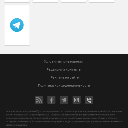
Условия использования
Редакция и контакты
Реклама на сайте
Политика конфиденциальности
Использование материалов Vgorode.ua разрешается только при условии прямой и открытой для поисковых
систем гиперссылки на сайт vgorode.ua. Гиперссылка обязательна вне зависимости от полного либо
частичного цитирования. Она должна быть размещена в подзаголовке или в первом абзаце и вести на
цитируемый материал. Использование фотографий и видео разрешается при условии указания источника
vgorode.ua и автора.