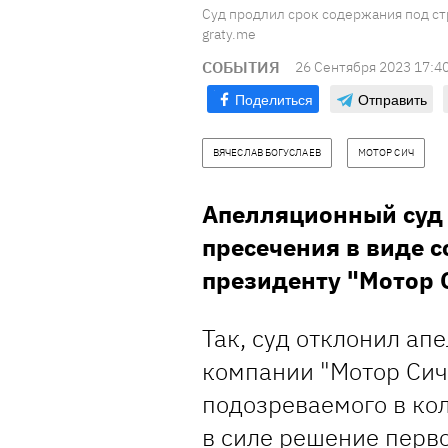
Суд продлил срок содержания под ст
graty.me
СОБЫТИЯ
26 Сентября 2023 17:4
Поделиться
Отправить
ВЯЧЕСЛАВ БОГУСЛАЕВ
МОТОР СИЧ
Апелляционный суд
пресечения в виде 
президенту "Мотор 
Так, суд отклонил ап
компании "Мотор Сич
подозреваемого в ко
в силе решение перво