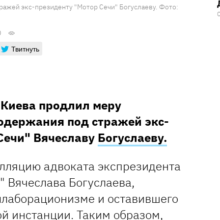
ражей экс-президенту "Мотор Сечи" Богуслаеву. Фото:
0
Твитнуть
 Киева продлил меру
содержания под стражей экс-
Сечи" Вячеславу
Богуслаеву.
елляцию адвоката экспрезидента
" Вячеслава Богуслаева,
ллаборационизме и оставившего
й инстанции. Таким образом,