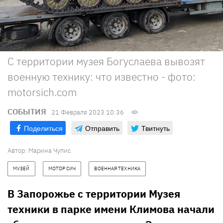
С территории музея Богуслаева вывозят
военную технику: что известно - фото:
motorsich.com
СОБЫТИЯ
21 Февраля 2023 10:36
Поделиться
Отправить
Твитнуть
Автор:
Марина Чупис
МУЗЕЙ
МОТОР СИЧ
ВОЕННАЯ ТЕХНИКА
В Запорожье с территории Музея
техники в парке имени Климова начали