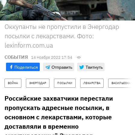
Оккупанты не пропустили в Энергодар
посылки с лекарствами. Фото:
lexinform.com.ua
СОБЫТИЯ
14 Ноября 2022 17:54
Поделиться
Отправить
Твитнуть
ВОЙНА
ЭНЕРГОДАР
ПОСЫЛКИ
ЛЕКАРСТВА
ВАСИЛЬЕВКА
Российские захватчики перестали
пропускать адресные посылки, в
основном с лекарствами, которые
доставляли в временно