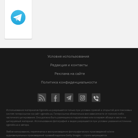
Условия использования
Редакция и контакты
Реклама на сайте
Политика конфиденциальности
Использование материалов Vgorode.ua разрешается только при условии прямой и открытой для поисковых
систем гиперссылки на сайт vgorode.ua. Гиперссылка обязательна вне зависимости от полного либо
частичного цитирования. Она должна быть размещена в подзаголовке или в первом абзаце и вести на
цитируемый материал. Использование фотографий и видео разрешается при условии указания источника
vgorode.ua и автора.
Любое копирование, перепечатка и воспроизведение фотографических произведений и/или
аудиовизуальных произведений правообладателя Getty Images – строго запрещается.