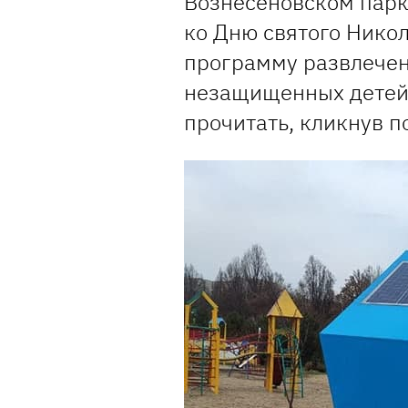
Вознесеновском парке
ко Дню святого Нико
программу развлечен
незащищенных детей.
прочитать, кликнув п