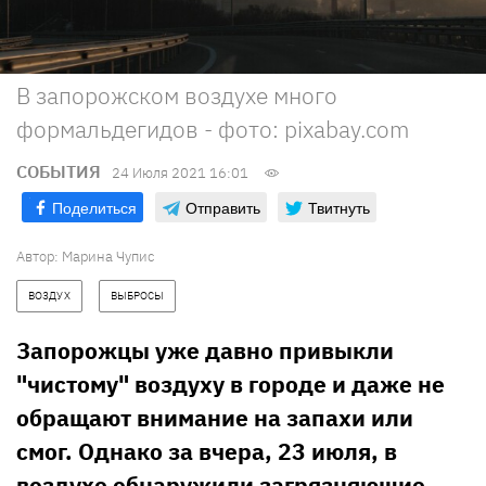
В запорожском воздухе много
формальдегидов - фото: pixabay.com
СОБЫТИЯ
24 Июля 2021 16:01
Поделиться
Отправить
Твитнуть
Автор:
Марина Чупис
ВОЗДУХ
ВЫБРОСЫ
Запорожцы уже давно привыкли
"чистому" воздуху в городе и даже не
обращают внимание на запахи или
смог. Однако за вчера, 23 июля, в
воздухе обнаружили загрязняющие