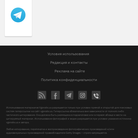
Условия использования
Редакция и контакты
Реклама на сайте
Политика конфиденциальности
Использование материалов Vgorode.ua разрешается только при условии прямой и открытой для поисковых
систем гиперссылки на сайт vgorode.ua. Гиперссылка обязательна вне зависимости от полного либо
частичного цитирования. Она должна быть размещена в подзаголовке или в первом абзаце и вести на
цитируемый материал. Использование фотографий и видео разрешается при условии указания источника
vgorode.ua и автора.
Любое копирование, перепечатка и воспроизведение фотографических произведений и/или
аудиовизуальных произведений правообладателя Getty Images – строго запрещается.