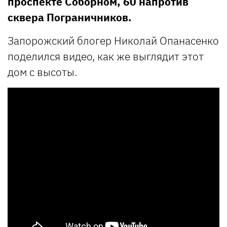
проспекте Соборном, 60 напротив
сквера Пограничников.
Запорожский блогер Николай Опанасенко
поделился видео, как же выглядит этот
дом с высоты.