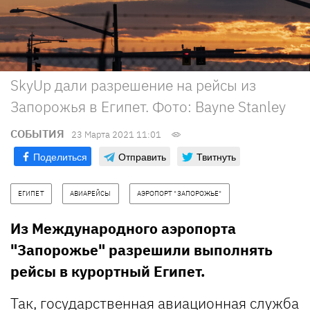
SkyUp дали разрешение на рейсы из
Запорожья в Египет. Фото: Bayne Stanley
СОБЫТИЯ
23 Марта 2021 11:01
Поделиться
Отправить
Твитнуть
ЕГИПЕТ
АВИАРЕЙСЫ
АЭРОПОРТ "ЗАПОРОЖЬЕ"
Из Международного аэропорта
"Запорожье" разрешили выполнять
рейсы в курортный Египет.
Так, государственная авиационная служба