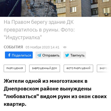
На Правом берегу здание ДК
превратилось в руины. Фото:
"Индустриалка"
СОБЫТИЯ
05 Ноября 2020 14:41
Поделиться
Отправить
Твитнуть
РАЗРУШЕНИЯ
ЗАБРОШЕННЫЙ ДОМ
ФОТО РАЗРУШЕНИЙ
ЗАБРОШЕ
Жители одной из многоэтажек в
Днепровском районе вынуждены
"любоваться" видом руин из окон своих
квартир.