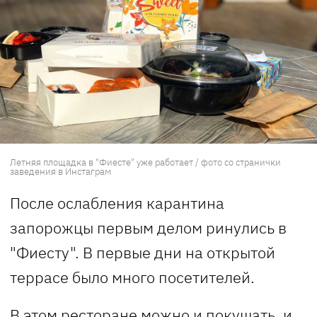
Летняя площадка в "Фиесте" уже работает / фото со странички
заведения в Инстаграм
После ослабления карантина
запорожцы первым делом ринулись в
"Фиесту". В первые дни на открытой
террасе было много посетителей.
В этом ресторане можно и покушать, и