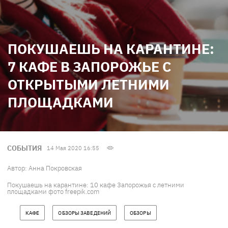
ПОКУШАЕШЬ НА КАРАНТИНЕ:
7 КАФЕ В ЗАПОРОЖЬЕ С
ОТКРЫТЫМИ ЛЕТНИМИ
ПЛОЩАДКАМИ
СОБЫТИЯ
14 Мая 2020 16:55
Автор:
Анна Покровская
Покушаешь на карантине: 10 кафе Запорожья с летними
площадками фото freepik.com
КАФЕ
ОБЗОРЫ ЗАВЕДЕНИЙ
ОБЗОРЫ