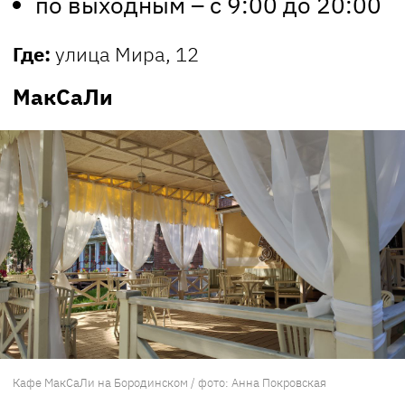
по выходным – с 9:00 до 20:00
Где:
улица Мира, 12
МакСаЛи
Кафе МакСаЛи на Бородинском / фото: Анна Покровская