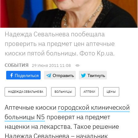
Надежда Севальнева пообещала
проверить на предмет цен аптечные
киоски пятой больницы. Фото Kp.ua.
СОБЫТИЯ
29 Июня 2011 11:08
Поделиться
Отправить
Твитнуть
НАДЕЖДА СЕВАЛЬНЕВА
БОЛЬНИЦЫ
АПТЕКИ
ЦЕНЫ
Аптечные киоски
городской клинической
больницы N5
проверят на предмет
наценки на лекарства. Такое решение
Надежда Севальнева
– начальник