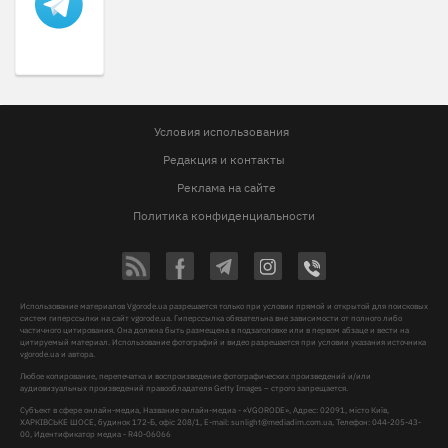
Условия использования
Редакция и контакты
Реклама на сайте
Политика конфиденциальности
Использование материалов Vgorode.ua разрешается только при условии прямой и открытой для поисковых
систем гиперссылки на сайт vgorode.ua. Гиперссылка обязательна вне зависимости от полного либо
частичного цитирования. Она должна быть размещена в подзаголовке или в первом абзаце и вести на
цитируемый материал. Использование фотографий и видео разрешается при условии указания источника
vgorode.ua и автора.
Любое копирование, перепечатка и воспроизведение фотографических произведений и/или
аудиовизуальных произведений правообладателя Getty Images – строго запрещается.
Субъект в сфере онлайн-медиа, Название онлайн-медиа - «VGORODE», Адрес: 02091, місто Київ,
ХАРКІВСЬКЕ ШОСЕ, будинок 172-Б, офіс 208/1, E-mail:
sunlight@mediadim.com.ua
, Телефон: 044-205-43-
00, Идентификатор медиа - R40-06066