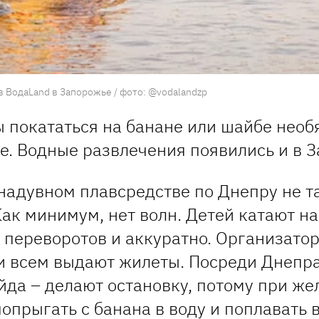
 ВодаLand в Запорожье / фото: @vodalandzp
ы покататься на банане или шайбе необ
ре. Водные развлечения появились и в 
 надувном плавсредстве по Днепру не та
Как минимум, нет волн. Детей катают н
з переворотов и аккуратно. Организато
и всем выдают жилеты. Посреди Днепра
йда – делают остановку, потому при ж
опрыгать с банана в воду и поплавать 