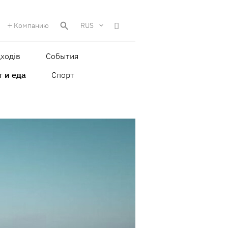
Компанию
RUS
ходів
События
г и еда
Спорт