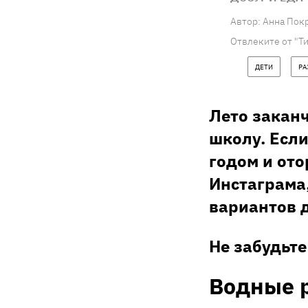
Автор:
Анна Пок
Отвлеките от "Ти
ДЕТИ
РА
Лето закан
школу. Если
годом и ото
Инстаграма,
вариантов д
Не забудьте
Водные 