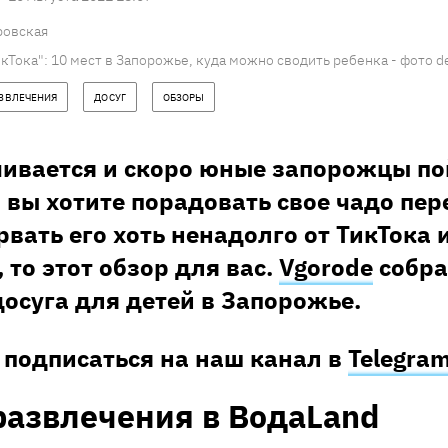
ровская
кТока": 10 мест в Запорожье, куда можно сводить ребенка - фото d
ЗВЛЕЧЕНИЯ
ДОСУГ
ОБЗОРЫ
чивается и скоро юные запорожцы по
 вы хотите порадовать свое чадо пе
рвать его хоть ненадолго от ТикТока 
 то этот обзор для вас.
Vgorode
собра
осуга для детей в Запорожье.
 подписаться на наш канал в
Telegram
развлечения в ВодаLand