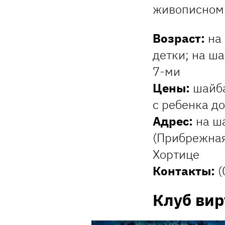
живописном 
Возраст:
на 
детки; на ша
7-ми
Цены:
шайба
с ребенка до
Адрес:
на ша
(Прибрежная
Хортице
Контакты:
(
Клуб вир