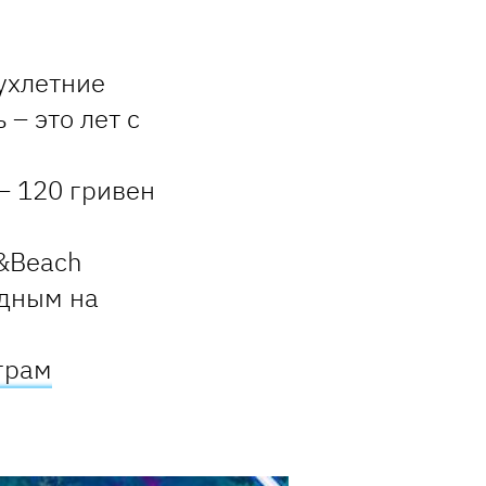
ухлетние
– это лет с
– 120 гривен
l&Beach
одным на
грам