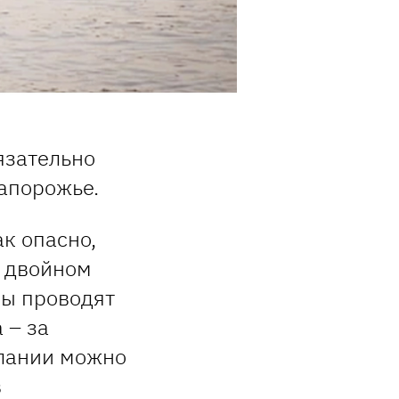
язательно
Запорожье.
к опасно,
а двойном
ры проводят
 – за
елании можно
в