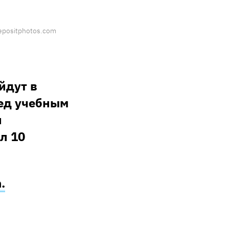
epositphotos.com
йдут в
ред учебным
и
л 10
.