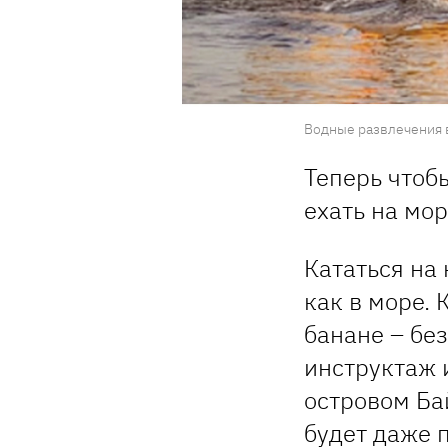
Водные развлечения в
Теперь чтоб
ехать на мо
Кататься на
как в море. 
банане – бе
инструктаж 
островом Ба
будет даже п