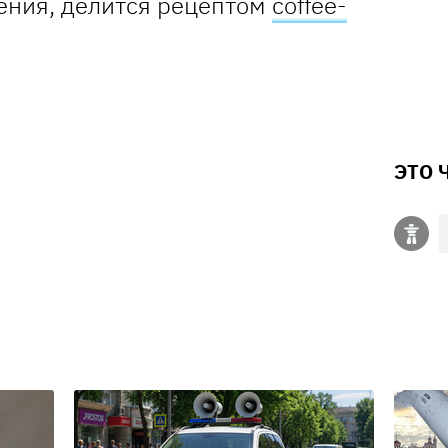
пения, делится рецептом
coffee-
ЭТО 