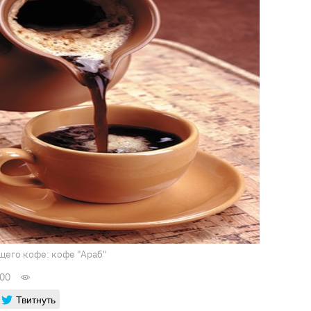
ящего кофе: кофе "Араб"
:00
Твитнуть