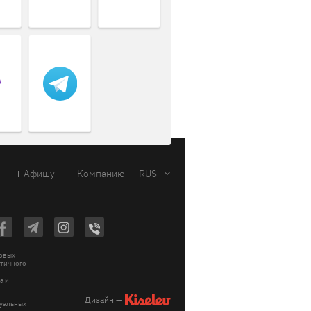
Афишу
Компанию
RUS
ковых
стичного
a и
Дизайн —
зуальных