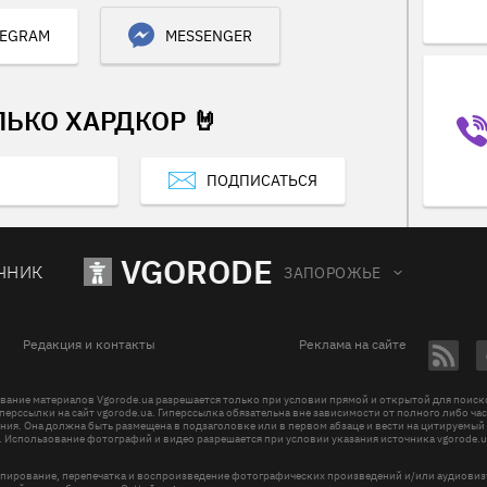
LEGRAM
MESSENGER
ЛЬКО ХАРДКОР 🤘
ПОДПИСАТЬСЯ
VGORODE
ЧНИК
ЗАПОРОЖЬЕ
Редакция и контакты
Реклама на сайте
вание материалов Vgorode.ua разрешается только при условии прямой и открытой для поис
перссылки на сайт vgorode.ua. Гиперссылка обязательна вне зависимости от полного либо ча
ния. Она должна быть размещена в подзаголовке или в первом абзаце и вести на цитируемый
. Использование фотографий и видео разрешается при условии указания источника vgorode.u
пирование, перепечатка и воспроизведение фотографических произведений и/или аудиови