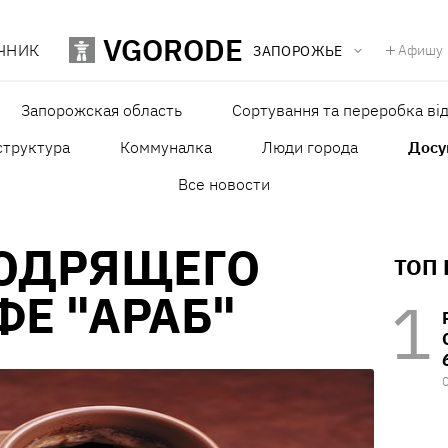
VGORODE
ЧНИК
Афишу
ЗАПОРОЖЬЕ
Запорожская область
Сортування та переробка від
структура
Коммуналка
Люди города
Досу
Все новости
БОДРЯЩЕГО
ТОП
ФЕ "АРАБ"