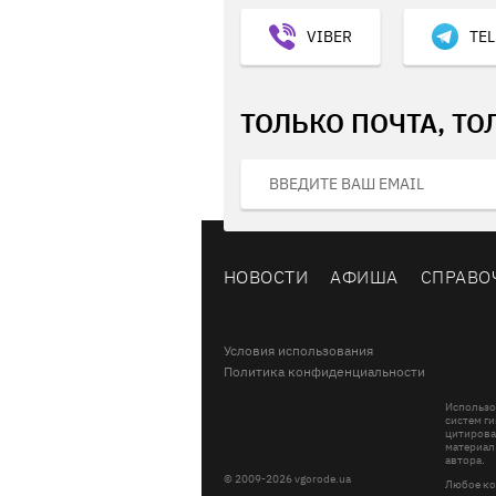
VIBER
TE
ТОЛЬКО ПОЧТА, ТО
НОВОСТИ
АФИША
СПРАВО
Условия использования
Политика конфиденциальности
Использо
систем ги
цитирова
материал
автора.
© 2009-2026 vgorode.ua
Любое ко