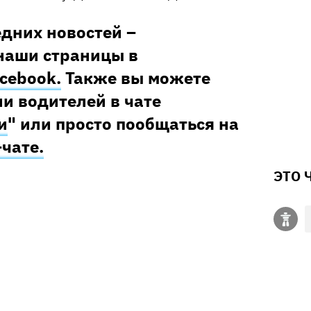
едних новостей –
наши страницы в
cebook.
Также вы можете
и водителей в чате
и
" или просто пообщаться на
–чате.
ЭТО 