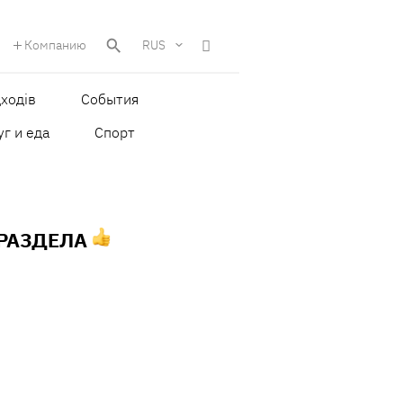
Компанию
RUS
ходів
События
уг и еда
Спорт
 РАЗДЕЛА