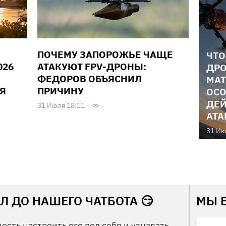
ПОЧЕМУ ЗАПОРОЖЬЕ ЧАЩЕ
ЧТО
026
АТАКУЮТ FPV-ДРОНЫ:
ДРО
ФЕДОРОВ ОБЪЯСНИЛ
МАТ
Я
ПРИЧИНУ
ОСО
ДЕЙ
31 Июля 18:11
АТА
31 Ию
Л ДО НАШЕГО ЧАТБОТА 😏
МЫ 
ость настроить его под себя и узнавать