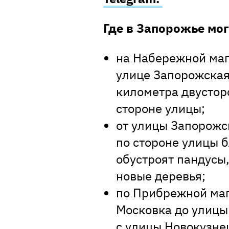
Где в Запорожье мо
на Набережной маг
улице Запорожская
километра двустор
стороне улицы;
от улицы Запорожс
по стороне улицы б
обустроят пандусы,
новые деревья;
по Прибрежной маг
Московка до улицы
с улицы Новокузне