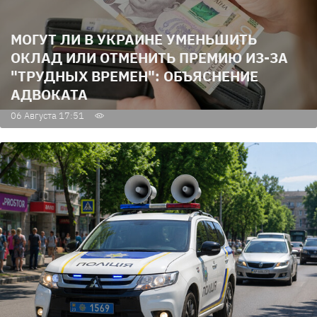
МОГУТ ЛИ В УКРАИНЕ УМЕНЬШИТЬ
ОКЛАД ИЛИ ОТМЕНИТЬ ПРЕМИЮ ИЗ-ЗА
"ТРУДНЫХ ВРЕМЕН": ОБЪЯСНЕНИЕ
АДВОКАТА
06 Августа 17:51