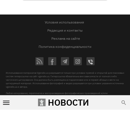
Условия использования
Редакция и контакты
Реклама на сайте
Политика конфиденциальности
Использование материалов Vgorode.ua разрешается только при условии прямой и открытой для поисковых
систем гиперссылки на сайт vgorode.ua. Гиперссылка обязательна вне зависимости от полного либо
частичного цитирования. Она должна быть размещена в подзаголовке или в первом абзаце и вести на
цитируемый материал. Использование фотографий и видео разрешается при условии указания источника
vgorode.ua и автора.
Любое копирование, перепечатка и воспроизведение фотографических произведений и/или
аудиовизуальных произведений правообладателя Getty Images – строго запрещается.
НОВОСТИ
Субъект в сфере онлайн-медиа, Название онлайн-медиа - «VGORODE», Адрес: 02091, місто Київ,
ХАРКІВСЬКЕ ШОСЕ, будинок 172-Б, офіс 208/1, E-mail:
sunlight@mediadim.com.ua
, Телефон: 044-205-43-
00, Идентификатор медиа - R40-06066
Дизайн —
© 2009-2026 vgorode.ua