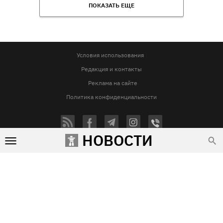
ПОКАЗАТЬ ЕЩЕ
Условия использования
Редакция и контакты
Реклама на сайте
Политика конфиденциальности
НОВОСТИ
Использование материалов Vgorode.ua разрешается только при условии прямой и открытой для поисковых
систем гиперссылки на сайт vgorode.ua. Гиперссылка обязательна вне зависимости от полного либо
частичного цитирования. Она должна быть размещена в подзаголовке или в первом абзаце и вести на
цитируемый материал. Использование фотографий и видео разрешается при условии указания источника
vgorode.ua и автора.
Любое копирование, перепечатка и воспроизведение фотографических произведений и/или
аудиовизуальных произведений правообладателя Getty Images – строго запрещается.
Субъект в сфере онлайн-медиа, Название онлайн-медиа - «VGORODE», Адрес: 02091, місто Київ,
ХАРКІВСЬКЕ ШОСЕ, будинок 172-Б, офіс 208/1, E-mail:
sunlight@mediadim.com.ua
, Телефон: 044-205-43-
00, Идентификатор медиа - R40-06066
Дизайн —
© 2009-2026 vgorode.ua