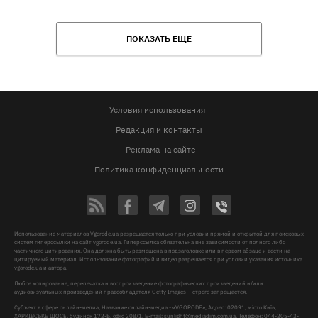
ПОКАЗАТЬ ЕЩЕ
Условия использования
Редакция и контакты
Реклама на сайте
Политика конфиденциальности
Использование материалов Vgorode.ua разрешается только при условии прямой и открытой для поисковых
систем гиперссылки на сайт vgorode.ua. Гиперссылка обязательна вне зависимости от полного либо
частичного цитирования. Она должна быть размещена в подзаголовке или в первом абзаце и вести на
цитируемый материал. Использование фотографий и видео разрешается при условии указания источника
vgorode.ua и автора.
Любое копирование, перепечатка и воспроизведение фотографических произведений и/или
аудиовизуальных произведений правообладателя Getty Images – строго запрещается.
Субъект в сфере онлайн-медиа, Название онлайн-медиа - «VGORODE», Адрес: 02091, місто Київ,
ХАРКІВСЬКЕ ШОСЕ, будинок 172-Б, офіс 208/1, E-mail:
sunlight@mediadim.com.ua
, Телефон: 044-205-43-