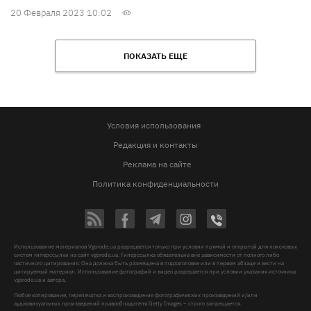
20 Февраля 2023 10:02
ПОКАЗАТЬ ЕЩЕ
Условия использования
Редакция и контакты
Реклама на сайте
Политика конфиденциальности
Использование материалов Vgorode.ua разрешается только при условии прямой и открытой для поисковых
систем гиперссылки на сайт vgorode.ua. Гиперссылка обязательна вне зависимости от полного либо
частичного цитирования. Она должна быть размещена в подзаголовке или в первом абзаце и вести на
цитируемый материал. Использование фотографий и видео разрешается при условии указания источника
vgorode.ua и автора.
Любое копирование, перепечатка и воспроизведение фотографических произведений и/или
аудиовизуальных произведений правообладателя Getty Images – строго запрещается.