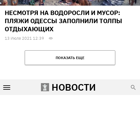
НЕСМОТРЯ НА ВОДОРОСЛИ И МУСОР:
ПЛЯЖИ ОДЕССЫ ЗАПОЛНИЛИ ТОЛПЫ
ОТДЫХАЮЩИХ
13 Июля 2021 12:39
ПОКАЗАТЬ ЕЩЕ
НОВОСТИ
Условия использования
Редакция и контакты
Реклама на сайте
Политика конфиденциальности