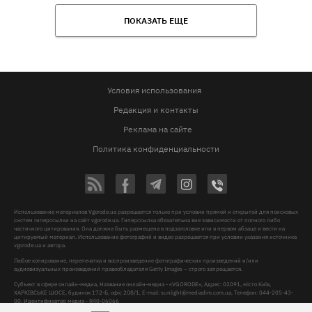
ПОКАЗАТЬ ЕЩЕ
Условия использования
Редакция и контакты
Реклама на сайте
Политика конфиденциальности
Использование материалов Vgorode.ua разрешается только при условии прямой и открытой для поисковых
систем гиперссылки на сайт vgorode.ua. Гиперссылка обязательна вне зависимости от полного либо
частичного цитирования. Она должна быть размещена в подзаголовке или в первом абзаце и вести на
цитируемый материал. Использование фотографий и видео разрешается при условии указания источника
vgorode.ua и автора.
Любое копирование, перепечатка и воспроизведение фотографических произведений и/или
аудиовизуальных произведений правообладателя Getty Images – строго запрещается.
Субъект в сфере онлайн-медиа, Название онлайн-медиа - «VGORODE», Адрес: 02091, місто Київ,
ХАРКІВСЬКЕ ШОСЕ, будинок 172-Б, офіс 208/1, E-mail:
sunlight@mediadim.com.ua
, Телефон: 044-205-43-
00, Идентификатор медиа - R40-06066