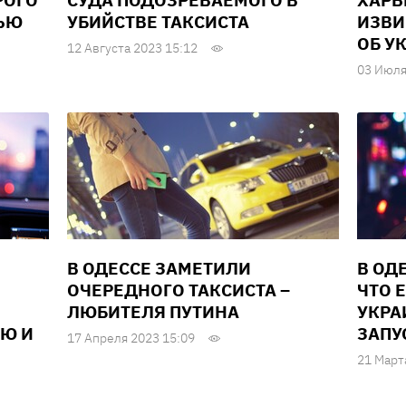
РОГО
СУДА ПОДОЗРЕВАЕМОГО В
ХАРЬ
ЬЮ
УБИЙСТВЕ ТАКСИСТА
ИЗВИ
ОБ У
12 Августа 2023 15:12
03 Июля
В ОДЕССЕ ЗАМЕТИЛИ
В ОД
ОЧЕРЕДНОГО ТАКСИСТА –
ЧТО 
ЛЮБИТЕЛЯ ПУТИНА
УКРА
Ю И
ЗАПУ
17 Апреля 2023 15:09
21 Март