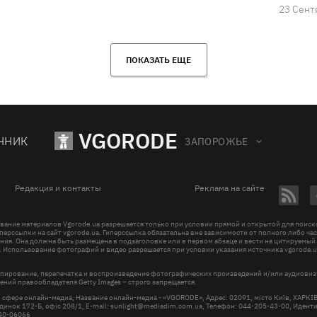
23 Сент
ПОКАЗАТЬ ЕЩЕ
VGORODE
ЧНИК
ЗАПОРОЖЬЕ
Редакция и контакты
Реклама на сайте
вание материалов Vgorode.ua разрешается только при условии прямой и открытой для поис
перссылки на сайт vgorode.ua. Гиперссылка обязательна вне зависимости от полного либо ча
ния. Она должна быть размещена в подзаголовке или в первом абзаце и вести на цитируемый
. Использование фотографий и видео разрешается при условии указания источника vgorode.u
пирование, перепечатка и воспроизведение фотографических произведений и/или аудиови
ений правообладателя Getty Images – строго запрещается.
в сфере онлайн-медиа, Название онлайн-медиа - «VGORODE», Адрес: 02091, місто Київ, ХАРК
инок 172-Б, офіс 208/1, E-mail:
sunlight@mediadim.com.ua
, Телефон: 044-205-43-00, Иден
R40-06066