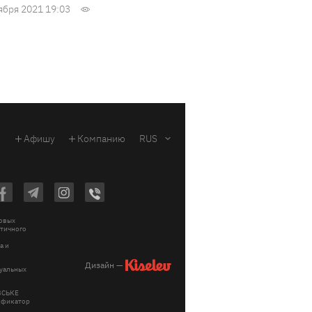
ября 2021 19:03
Афишу
Компанию
RUS
ковых
стичного
a и
Дизайн —
зуальных
ІВСЬКЕ
тификатор