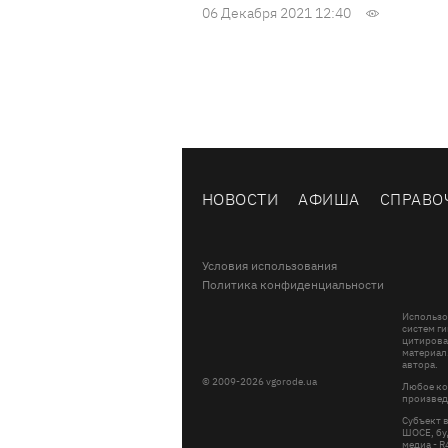
06 Декабря 2021 12:40
НОВОСТИ
АФИША
СПРАВО
Условия использования
Политика конфиденциальности
Использо
систем ги
цитирова
материал
автора.
© 2009-2026 vgorode.ua
Любое ко
произвед
Субъект 
ШОСЕ, буд
медиа - 