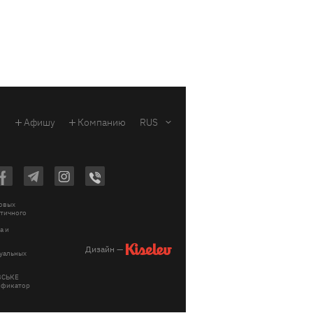
Афишу
Компанию
RUS
ковых
стичного
a и
Дизайн —
зуальных
ІВСЬКЕ
тификатор