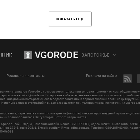
ПОКАЗАТЬ ЕЩЕ
VGORODE
ЧНИК
ЗАПОРОЖЬЕ
Редакция и контакты
Реклама на сайте
вание материалов Vgorode.ua разрешается только при условии прямой и открытой для поис
перссылки на сайт vgorode.ua. Гиперссылка обязательна вне зависимости от полного либо ча
ния. Она должна быть размещена в подзаголовке или в первом абзаце и вести на цитируемый
. Использование фотографий и видео разрешается при условии указания источника vgorode.u
пирование, перепечатка и воспроизведение фотографических произведений и/или аудиови
ений правообладателя Getty Images – строго запрещается.
в сфере онлайн-медиа, Название онлайн-медиа - «VGORODE», Адрес: 02091, місто Київ, ХАРК
инок 172-Б, офіс 208/1, E-mail:
sunlight@mediadim.com.ua
, Телефон: 044-205-43-00, Иден
R40-06066