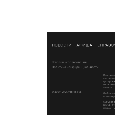
НОВОСТИ
АФИША
СПРАВО
Условия использования
Политика конфиденциальности
Использо
систем ги
цитирова
материал
автора.
© 2009-2026 vgorode.ua
Любое ко
произвед
Субъект 
ШОСЕ, буд
медиа - 