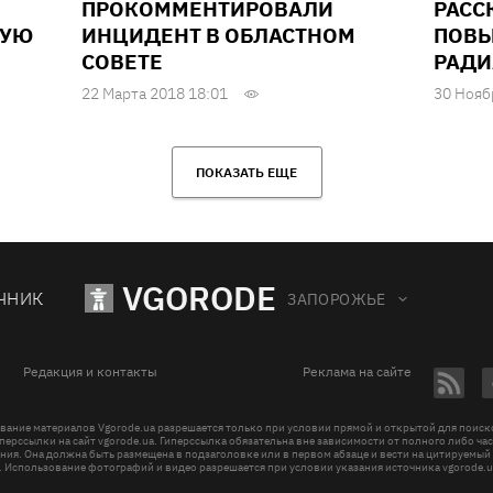
ПРОКОММЕНТИРОВАЛИ
РАСС
НУЮ
ИНЦИДЕНТ В ОБЛАСТНОМ
ПОВЫ
СОВЕТЕ
РАД
22 Марта 2018 18:01
30 Нояб
ПОКАЗАТЬ ЕЩЕ
VGORODE
ЧНИК
ЗАПОРОЖЬЕ
Редакция и контакты
Реклама на сайте
вание материалов Vgorode.ua разрешается только при условии прямой и открытой для поис
перссылки на сайт vgorode.ua. Гиперссылка обязательна вне зависимости от полного либо ча
ния. Она должна быть размещена в подзаголовке или в первом абзаце и вести на цитируемый
. Использование фотографий и видео разрешается при условии указания источника vgorode.u