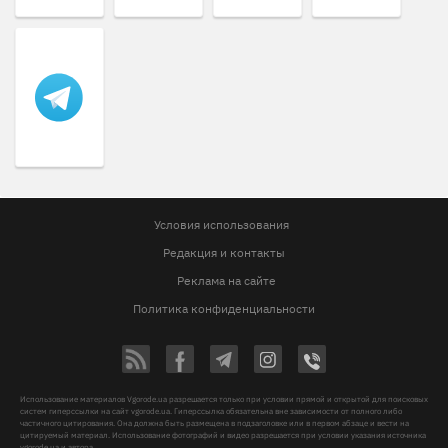
Условия использования
Редакция и контакты
Реклама на сайте
Политика конфиденциальности
Использование материалов Vgorode.ua разрешается только при условии прямой и открытой для поисковых
систем гиперссылки на сайт vgorode.ua. Гиперссылка обязательна вне зависимости от полного либо
частичного цитирования. Она должна быть размещена в подзаголовке или в первом абзаце и вести на
цитируемый материал. Использование фотографий и видео разрешается при условии указания источника
vgorode.ua и автора.